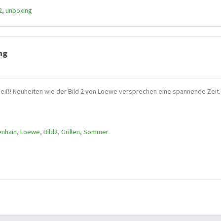
2
,
unboxing
ng
heiß! Neuheiten wie der Bild 2 von Loewe versprechen eine spannende Zeit.
enhain
,
Loewe
,
Bild2
,
Grillen
,
Sommer