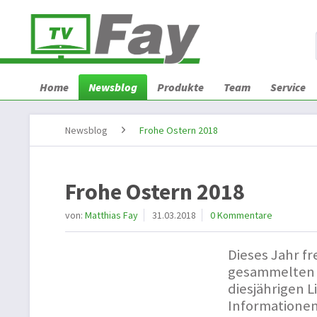
Home
Newsblog
Produkte
Team
Service
Newsblog
Frohe Ostern 2018
Frohe Ostern 2018
von:
Matthias Fay
31.03.2018
0 Kommentare
Dieses Jahr fr
gesammelten u
diesjährigen L
Informatione