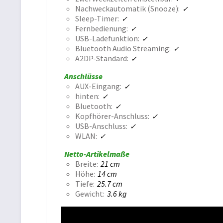
Nachweckautomatik (Snooze)
Sleep-Timer
Fernbedienung
USB-Ladefunktion
Bluetooth Audio Streaming
A2DP-Standard
Anschlüsse
AUX-Eingang
hinten
Bluetooth
Kopfhörer-Anschluss
USB-Anschluss
WLAN
Netto-Artikelmaße
Breite
21 cm
Höhe
14 cm
Tiefe
25.7 cm
Gewicht
3.6 kg