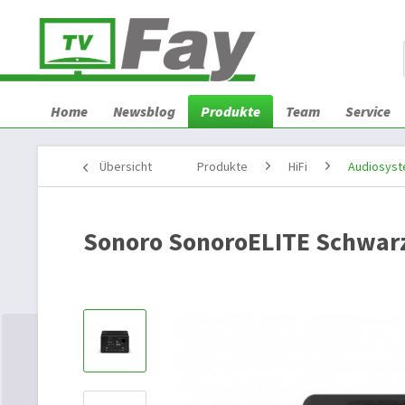
Home
Newsblog
Produkte
Team
Service
Übersicht
Produkte
HiFi
Audiosys
Sonoro SonoroELITE Schwarz