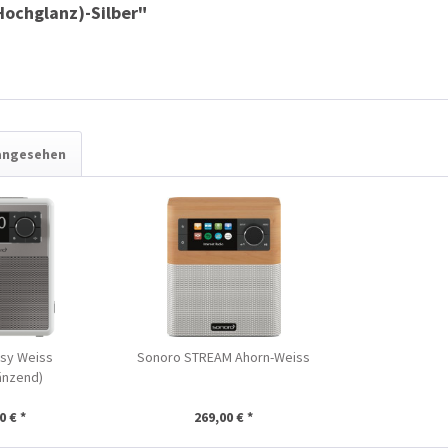
Hochglanz)-Silber"
 angesehen
sy Weiss
Sonoro STREAM Ahorn-Weiss
änzend)
0 € *
269,00 € *