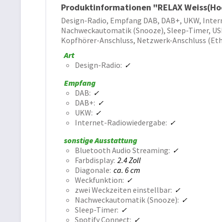
Produktinformationen "RELAX Weiss(Hoc
Design-Radio, Empfang DAB, DAB+, UKW, Interne
Nachweckautomatik (Snooze), Sleep-Timer, USB
Kopfhörer-Anschluss, Netzwerk-Anschluss (Eth
Art
Design-Radio
Empfang
DAB
DAB+
UKW
Internet-Radiowiedergabe
sonstige Ausstattung
Bluetooth Audio Streaming
Farbdisplay
2.4 Zoll
Diagonale
ca. 6 cm
Weckfunktion
zwei Weckzeiten einstellbar
Nachweckautomatik (Snooze)
Sleep-Timer
Spotify Connect