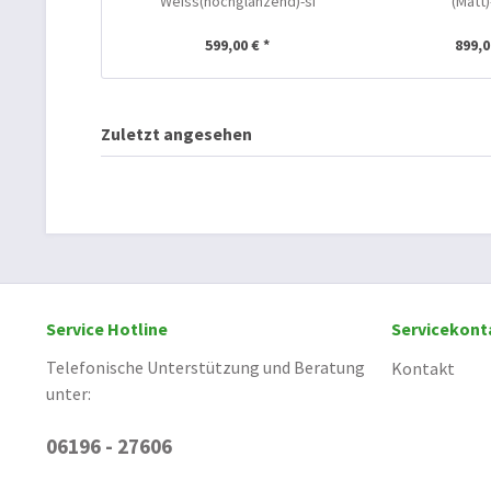
Weiss(hochglänzend)-si
(Matt)
599,00 € *
899,0
Zuletzt angesehen
Service Hotline
Servicekont
Telefonische Unterstützung und Beratung
Kontakt
unter:
06196 - 27606