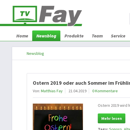
Home
Newsblog
Produkte
Team
Service
Newsblog
Ostern 2019 oder auch Sommer im Frühli
Von:
Matthias Fay
21.04.2019
0 Kommentare
Ostern 2019 wird 
Mehr lesen
Tags:
Sonoro
,
Alt