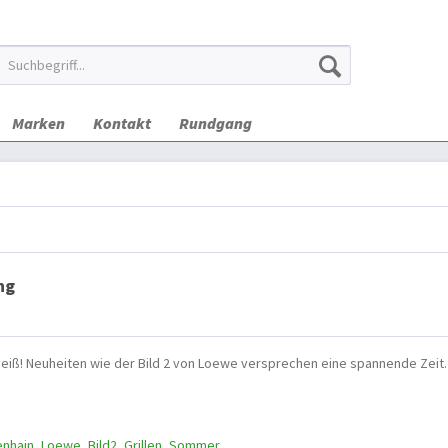
Marken
Kontakt
Rundgang
ng
heiß! Neuheiten wie der Bild 2 von Loewe versprechen eine spannende Zeit.
enhain
,
Loewe
,
Bild2
,
Grillen
,
Sommer