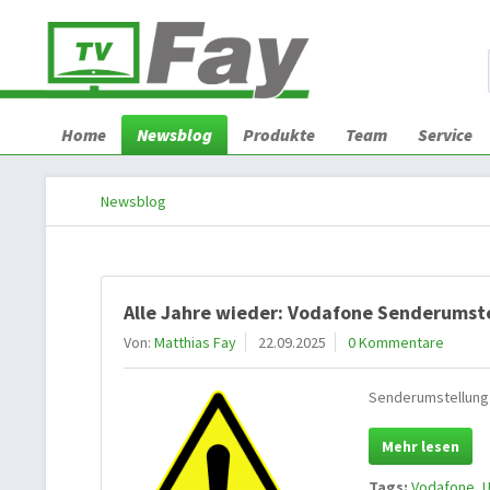
Home
Newsblog
Produkte
Team
Service
Newsblog
Alle Jahre wieder: Vodafone Senderumst
Von:
Matthias Fay
22.09.2025
0 Kommentare
Senderumstellung 
Mehr lesen
Tags:
Vodafone
,